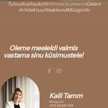
Tutvustus
Asukoht
Hinnad ja plaanid
Galerii
Arhitektuur
Keskkond
Müügiinfo
Oleme meeleldi valmis
vastama sinu küsimustele!
Kaili Tamm
Müügijuht
+372 56 847 474