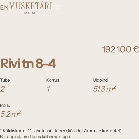
Liigu
EN
sisu
juurde
Musketäri
Majad
192 100 €
Rivi tn 8-4
Tube
Korrus
Üldpind
2
2
1
51.3 m
Rõdu
2
5.2 m
* Külaliskorter ** Jahutussüsteem (kõikidel 7.korruse korteritel)
B – äripind, hind koos käibemaksuga.